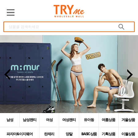
남성
남성팬티
여성
여성팬티
유아동
여름상품
겨울상품
파자마&이지웨어
란제리
양말
BASIC 상품
기획상품
이월상품