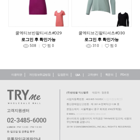
쿨엑티브반팔티셔츠#D29
쿨엑티브긴팔티셔츠#D30
로그인 후 확인가능
로그인 후 확인가능
508
찜
0
310
찜
0
이용약관
개인정보취급방침
입점문의
고객센터
톡문의
PC버전
Q&A
(주)쌍방울 익산물류
대표자 : 정운호
사업자등록번호 : 403-85-16353
[사업자정보확인]
통신판매업신고번호 : 제 2014-전북익산-128 호
본점소재지 : 서울특별시 중구 퇴계로 390(무학동)
고객지원센터
E-MAIL :
e-commerce@try-sbw.co.kr
02-3485-6000
본사이트의 상품이미지 저작권은 TRYME에 있으며, 내용의
무단복제를 금합니다.
2018 SSANGBANGWOOL,INC.ALL RIGHTS RESERVED.
LUNCH :
PM 12:30 - PM 13:30
토-일요일 및 공휴일 휴무
무통장입금계좌안내