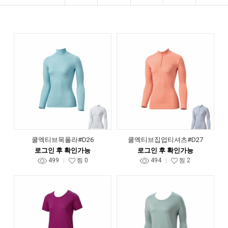
쿨엑티브목폴라#D26
쿨엑티브집업티셔츠#D27
로그인 후 확인가능
로그인 후 확인가능
499
찜
0
494
찜
2